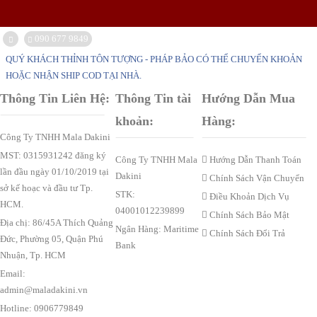
090 677 9849
QUÝ KHÁCH THỈNH TÔN TƯỢNG - PHÁP BẢO CÓ THỂ CHUYỂN KHOẢN
HOẶC NHẬN SHIP COD TẠI NHÀ.
Thông Tin Liên Hệ:
Thông Tin tài
Hướng Dẫn Mua
khoản:
Hàng:
Công Ty TNHH Mala Dakini
MST: 0315931242 đăng ký
Công Ty TNHH Mala
Hướng Dẫn Thanh Toán
lần đầu ngày 01/10/2019 tại
Dakini
Chính Sách Vận Chuyển
sở kế hoạc và đầu tư Tp.
STK:
Điều Khoản Dịch Vụ
HCM.
04001012239899
Chính Sách Bảo Mật
Địa chị: 86/45A Thích Quảng
Ngân Hàng: Maritime
Chính Sách Đổi Trả
Đức, Phường 05, Quận Phú
Bank
Nhuận, Tp. HCM
Email:
admin@maladakini.vn
Hotline: 0906779849