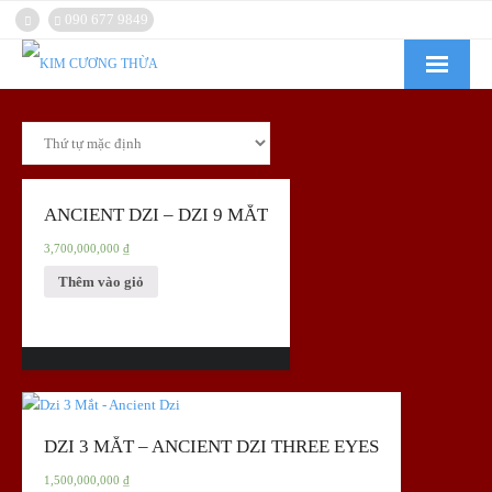
090 677 9849
Kim Cương Thừa
Chuỗi
Tôn Tượng
ANCIENT DZI – DZI 9 MẮT
3,700,000,000
₫
Dzi
Thêm vào giỏ
ĐÁ QUÝ
Pháp Bảo
Hướng Dẫn Mua Hàng
DZI 3 MẮT – ANCIENT DZI THREE EYES
1,500,000,000
₫