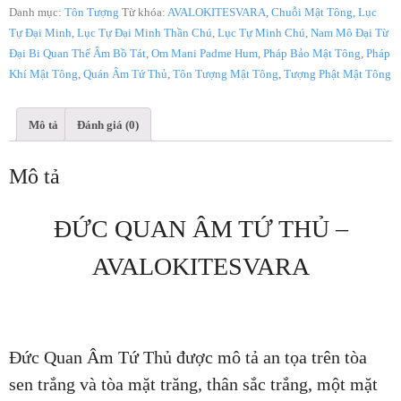
Danh mục:
Tôn Tượng
Từ khóa:
AVALOKITESVARA
,
Chuỗi Mật Tông
,
Lục
Tự Đại Minh
,
Lục Tự Đại Minh Thần Chú
,
Lục Tự Minh Chú
,
Nam Mô Đại Từ
Đại Bi Quan Thế Âm Bồ Tát
,
Om Mani Padme Hum
,
Pháp Bảo Mật Tông
,
Pháp
Khí Mật Tông
,
Quán Âm Tứ Thủ
,
Tôn Tượng Mật Tông
,
Tượng Phật Mật Tông
Mô tả
Đánh giá (0)
Mô tả
ĐỨC QUAN ÂM TỨ THỦ –
AVALOKITESVARA
Đức Quan Âm Tứ Thủ được mô tả an tọa trên tòa
sen trắng và tòa mặt trăng, thân sắc trắng, một mặt