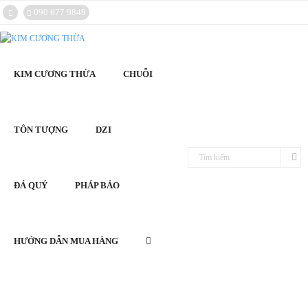
090 677 9849
KIM CƯƠNG THỪA
CHUỖI
TÔN TƯỢNG
DZI
ĐÁ QUÝ
PHÁP BẢO
HƯỚNG DẪN MUA HÀNG