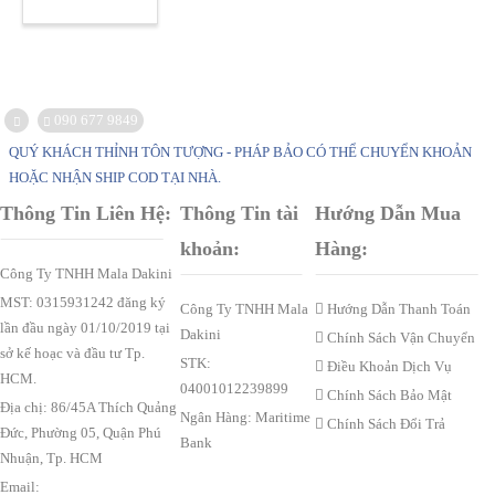
090 677 9849
QUÝ KHÁCH THỈNH TÔN TƯỢNG - PHÁP BẢO CÓ THỂ CHUYỂN KHOẢN
HOẶC NHẬN SHIP COD TẠI NHÀ.
Thông Tin Liên Hệ:
Thông Tin tài
Hướng Dẫn Mua
khoản:
Hàng:
Công Ty TNHH Mala Dakini
MST: 0315931242 đăng ký
Công Ty TNHH Mala
Hướng Dẫn Thanh Toán
lần đầu ngày 01/10/2019 tại
Dakini
Chính Sách Vận Chuyển
sở kế hoạc và đầu tư Tp.
STK:
Điều Khoản Dịch Vụ
HCM.
04001012239899
Chính Sách Bảo Mật
Địa chị: 86/45A Thích Quảng
Ngân Hàng: Maritime
Chính Sách Đổi Trả
Đức, Phường 05, Quận Phú
Bank
Nhuận, Tp. HCM
Email: